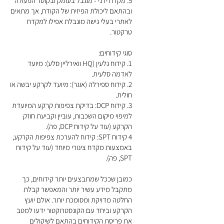
5. מקדח ידני - מוגבל בעומק ובקוטר הפעולה
ובהתאם ליכולת הפיזית של הקודח, אך מתאים
לאתרי בעלי גישה מוגבלת אפילו למקדח
טרקטור.
סוגי קידוחים:
1. קידוח גלעין (HQ וואירליין סלע): מיועד
לאדמה סלעית.
2. קידוח ספירלה (אוגר): מיועד לקרקע יבשה או
חולית.
3. קידוח DCP: בדיקת צפיפות קרקע המיועדת
למיפוי מיקום השכבות, עוביין וקביעת חוזק
הקרקע (עוד על קידוח DCP, פה).
4 קידוח SPT: קידוח להערכת צפיפות הקרקע,
באמצעות מקדח צינורי מיוחד (עוד על קידוח
SPT, פה).
כמובן שככל שמתבצעים יותר קידוחים, כך
מתקבל מידע עשיר יותר והמאפשר קבלת
החלטה מדויקת ומסומכת יותר. אולם יועץ
הקרקע וביחד עם הקונסטרוקטור ידעו למטב
את פריסת הקידוחים בהתאם לשיקולים