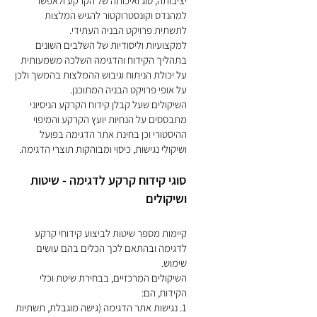
יציבות
ה, סוג ואיכותה של הקרקע ולאפשר
למהנדס וקונסטרוקטור להגיש המלצות
לתשתית פרויקט הבניה העתידי.
למקצועיות וליסודיות של השלבים השונים
בתהליך הקידוח והדגימה השלכה משמעותית
על יכולת הניתוח וגיבוש ההמלצות בהמשך ולכן
על אופי פרויקט הבניה המתוכנן.
השיקולים שעל קבלן קידוח הקרקע הניסיוני
מתבססים על הנחיות יועץ הקרקע והמיפוי
ההיסטורי וכן בחינת אתר הדגימה בפועל
ושיקולי נגישות, כיסוי ומבוהקות תוצרי הדגימה.
סוגי קידוח קרקע לדגימה - שיטות
ושיקולים
קיימות מספר שיטות לב
יצוע קידוחי קרקע
לדגימה ובהתאם לכך הכלים בהם עושים
שימוש.
השיקולים המרכזיים, בבחירת שיטת וכלי
הקידוח, הם:
1. נגישות אתר הדגימה (גישה מוגבלת, תשתיות