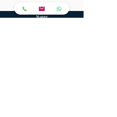
Yuger
Land Geotechnical Consulting
Ha'Ofe 2, Kadima
6092000
Phone:
09-8911401
Email:
office@engyuger.com
© All rights reserved, Eng. M. Yuger Ltd