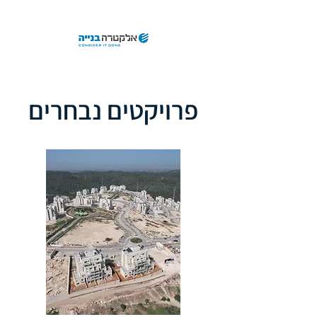
פרויק​טים נבחרים